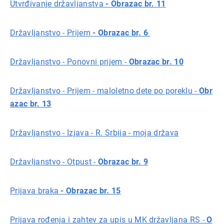
Utvrđivanje državljanstva
- Obrazac br. 11
Državljanstvo - Prijem
- Obrazac br. 6
Državljanstvo - Ponovni prijem -
Obrazac br. 10
Državljanstvo - Prijem - maloletno dete po poreklu -
Obr
azac br. 13
Državljanstvo - Izjava - R. Srbija - moja država
Državljanstvo - Otpust -
Obrazac br. 9
Prijava braka
- Obrazac br. 15
Prijava rođenja i zahtev za upis u MK državljana RS -
O