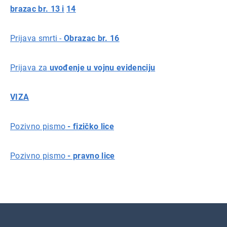
brazac br. 13 i
14
Prijava smrti -
Obrazac br. 16
Prijava za
uvođenje u vojnu evidenciju
VIZA
Pozivno pismo
- fizičko lice
Pozivno pismo
- pravno lice