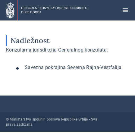
Preskoči
na
GENERALNI KONZULAT REPUBLIKE SRBIJE U
DIZELDORFU
glavni
deo
Nadležnost
Konzularna jurisdikcija Generalnog konzulata:
Savezna pokrajina Severna Rajna-Vestfalija
© Ministarstvo spoljnih poslova Republike Srbije - Sva
prava zadržana