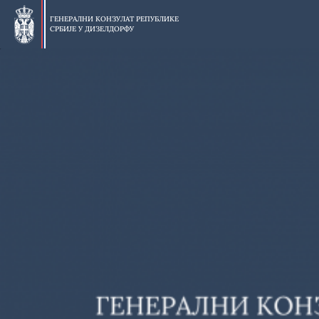
Прескочи
на
ГЕНЕРАЛНИ КОНЗУЛАТ РЕПУБЛИКЕ
СРБИЈЕ У
ДИЗЕЛДОРФУ
главни
део